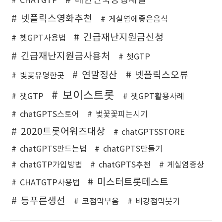
대한민국동행세일
CHATGTP
넷플릭스영화추천
게실염에좋은음식
긴급재난지원금신청
쳇GPT사용법
긴급재난지원금사용처
쳇GTP
연말정산
넷플릭스오류
벚꽃유명한곳
보이스트롯
챗GTP
쳇GPT활용사례
chatGPTS스토어
벚꽃꽃피는시기
2020트롯어워즈대상
chatGPTSSTORE
chatGPTS만드는법
chatGPTS만들기
chatGTP가입방법
chatGPTS추천
게실염증상
미스터트롯테스트
CHATGTP사용법
등푸른생선
코점막부음
비강점막붓기