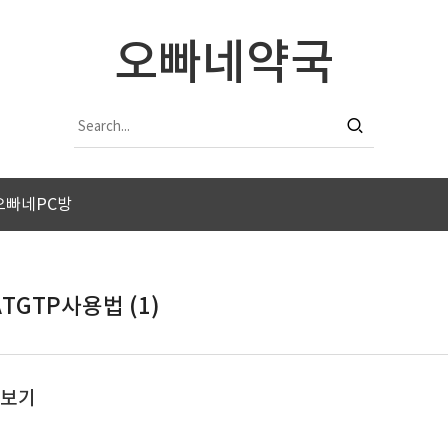
오빠네약국
오빠네PC방
ATGTP사용법 (1)
아보기