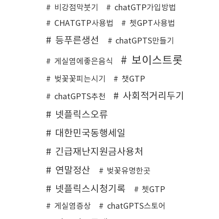
비강점막붓기
chatGTP가입방법
CHATGTP사용법
쳇GPT사용법
등푸른생선
chatGPTS만들기
보이스트롯
게실염에좋은음식
벚꽃꽃피는시기
챗GTP
사회적거리두기
chatGPTS추천
넷플릭스오류
대한민국동행세일
긴급재난지원금사용처
연말정산
벚꽃유명한곳
넷플릭스시청기록
쳇GTP
게실염증상
chatGPTS스토어