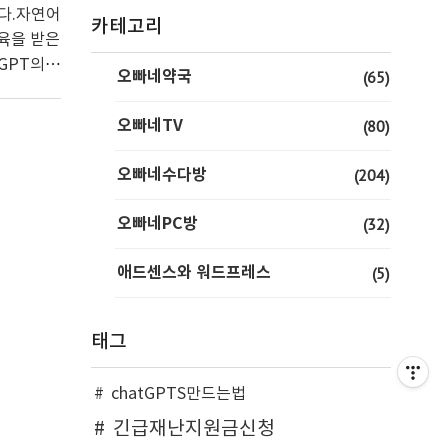
니다.자연어
카테고리
육을 받은
GPT의
오빠네약국
(65)
T를 애플
길 희망
오빠네TV
(80)
한 유형의
오빠네수다방
(204)
오빠네PC방
(32)
애드센스와 워드프레스
(5)
태그
chatGPTS만드는법
긴급재난지원금신청