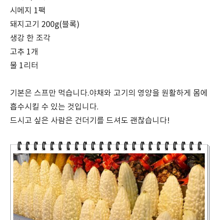
시메지 1팩
돼지고기 200g(블록)
생강 한 조각
고추 1개
물 1리터
기본은 스프만 먹습니다.야채와 고기의 영양을 원활하게 몸에
흡수시킬 수 있는 것입니다.
드시고 싶은 사람은 건더기를 드셔도 괜찮습니다!