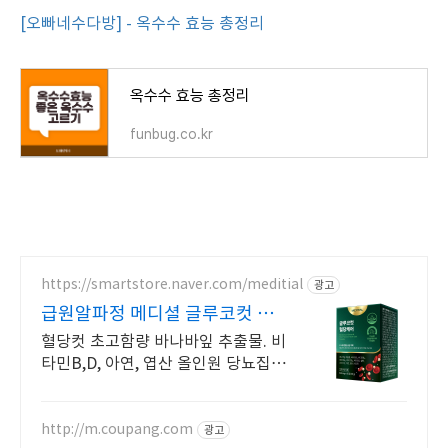
[오빠네수다방] - 옥수수 효능 총정리
옥수수 효능 총정리
funbug.co.kr
https://smartstore.naver.com/meditial
광고
급원알파정 메디셜 글루코컷 식
약처 기능성 인정원료 사용
혈당컷 초고함량 바나바잎 추출물. 비
타민B,D, 아연, 엽산 올인원 당뇨집중
케어
http://m.coupang.com
광고