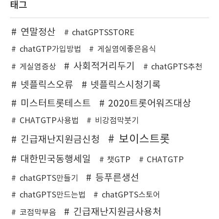
태그
연말정산
chatGPTSSTORE
chatGTP가입방법
게실염에좋은음식
사회적거리두기
게실염증상
chatGPTS추천
넷플릭스오류
넷플릭스시청기록
미스터트롯테스트
2020트롯어워즈대상
CHATGTP사용법
비강점막붓기
보이스트롯
긴급재난지원금신청
대한민국동행세일
챗GTP
CHATGTP
등푸른생선
chatGPTS만들기
chatGPTS만드는법
chatGPTS스토어
긴급재난지원금사용처
코점막부음