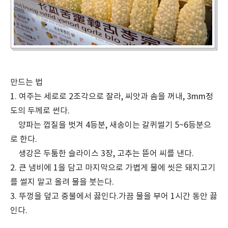
만드는 법
1. 여주는 세로로 2조각으로 잘라, 씨앗과 솜을 꺼내, 3mm정
도의 두께로 썬다.
양파는 껍질을 벗겨 4등분, 새송이는 갈퀴썰기 5~6등분으
로 한다.
생강은 두툼한 슬라이스 3장, 고추는 뜯어 씨를 낸다.
2. 큰 냄비에 1을 담고 마지막으로 가볍게 물에 씻은 돼지고기
를 썰지 말고 올려 물을 붓는다.
3. 뚜껑을 덮고 중불에서 끓인다.가끔 물을 부어 1시간 동안 끓
인다.