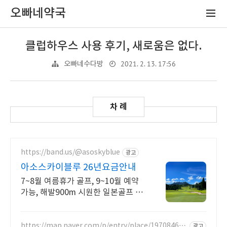
오빠네약국
클럽하우스 사용 후기, 새로움은 없다.
2021. 2. 13. 17:56
오빠네수다방
https://band.us/@asoskyblue
광고
아소스카이블루 26년요금안내
7~8월 여름휴가 골프, 9~10월 예약
가능, 해발900m 시원한 일본골프 한
여름에도 시원한 라운딩, 실시간 요금
확인하기
https://map.naver.com/p/entry/place/197084688
광고