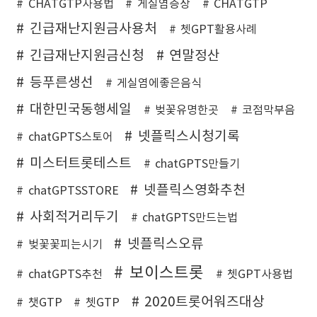
CHATGTP사용법
게실염증상
CHATGTP
긴급재난지원금사용처
쳇GPT활용사례
긴급재난지원금신청
연말정산
등푸른생선
게실염에좋은음식
대한민국동행세일
벚꽃유명한곳
코점막부음
넷플릭스시청기록
chatGPTS스토어
미스터트롯테스트
chatGPTS만들기
넷플릭스영화추천
chatGPTSSTORE
사회적거리두기
chatGPTS만드는법
넷플릭스오류
벚꽃꽃피는시기
보이스트롯
chatGPTS추천
쳇GPT사용법
2020트롯어워즈대상
챗GTP
쳇GTP