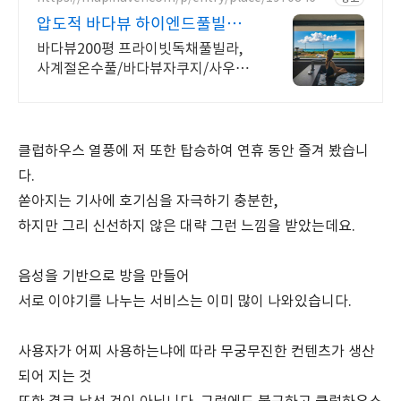
6
압도적 바다뷰 하이엔드풀빌라
바다뷰 자쿠지 상시 무료
바다뷰200평 프라이빗독채풀빌라,
사계절온수풀/바다뷰자쿠지/사우나/
200인치시네마 200평 잔디정원, 소
파에서 바다뷰, 에메랄드 감성 수영
장, 핀란드 사우나, 불멍
클럽하우스 열풍에 저 또한 탑승하여 연휴 동안 즐겨 봤습니
다.
쏟아지는 기사에 호기심을 자극하기 충분한,
하지만 그리 신선하지 않은
대략 그런 느낌을 받았는데요.
음성을 기반으로 방을 만들어
서로 이야기를 나누는 서비스는 이미 많이 나와있습니다.
사용자가 어찌 사용하는냐에 따라 무궁무진한 컨텐츠가 생산
되어 지는 것