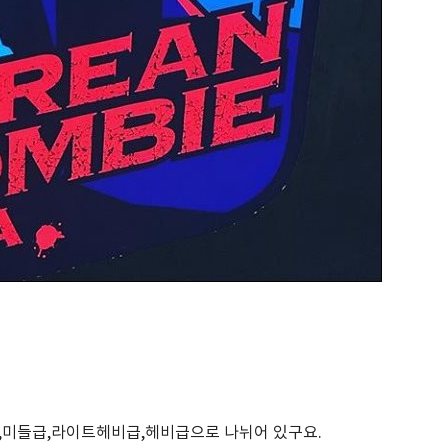
,미들급,라이트헤비급,헤비급으로 나뉘어 있구요.