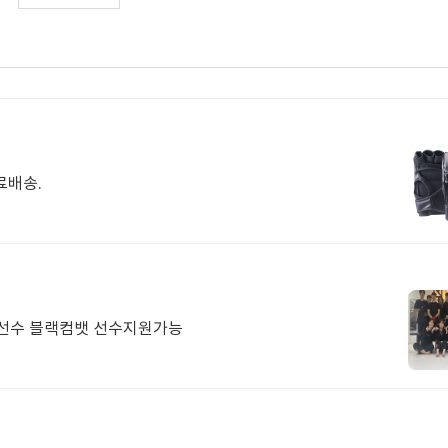
료배송.
킥복싱 무에타이 선수관장 현역MM선수 블랙컴뱃 선수지원가능