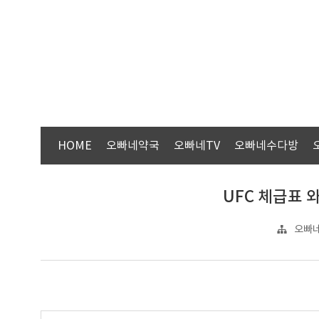
HOME
오빠네약국
오빠네TV
오빠네수다방
UFC 체급표 
오빠