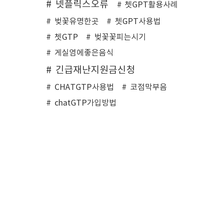
넷플릭스오류
쳇GPT활용사례
벚꽃유명한곳
쳇GPT사용법
쳇GTP
벚꽃꽃피는시기
게실염에좋은음식
긴급재난지원금신청
CHATGTP사용법
코점막부음
chatGTP가입방법