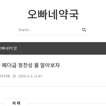
오빠네약국
오빠네PC방
와 페더급 정찬성 을 알아보자
2020. 6. 4. 21:43
네수다방