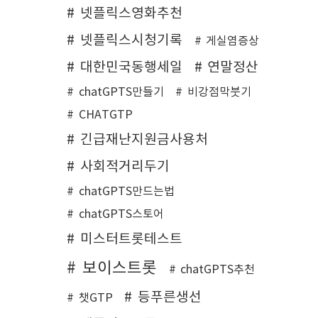
넷플릭스영화추천
넷플릭스시청기록
게실염증상
대한민국동행세일
연말정산
chatGPTS만들기
비강점막붓기
CHATGTP
긴급재난지원금사용처
사회적거리두기
chatGPTS만드는법
chatGPTS스토어
미스터트롯테스트
보이스트롯
chatGPTS추천
등푸른생선
챗GTP