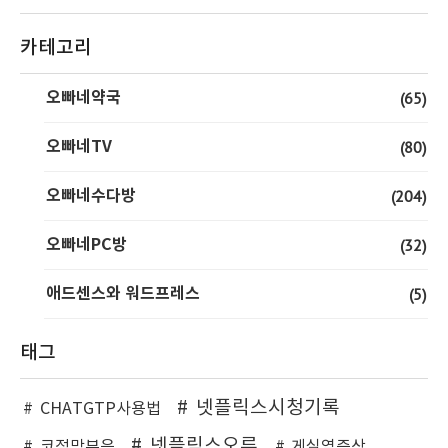
카테고리
오빠네약국
(65)
오빠네TV
(80)
오빠네수다방
(204)
오빠네PC방
(32)
애드센스와 워드프레스
(5)
태그
넷플릭스시청기록
CHATGTP사용법
넷플릭스오류
코점막부음
게실염증상