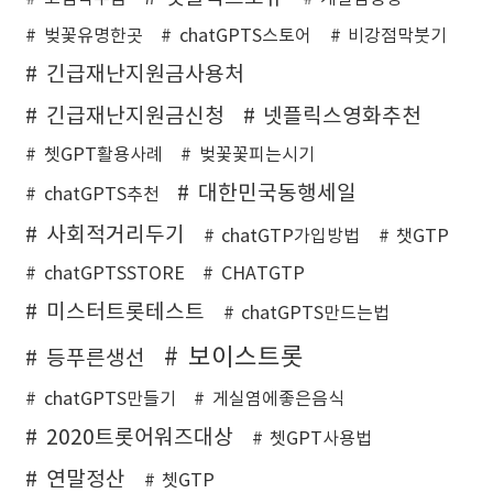
벚꽃유명한곳
chatGPTS스토어
비강점막붓기
긴급재난지원금사용처
긴급재난지원금신청
넷플릭스영화추천
쳇GPT활용사례
벚꽃꽃피는시기
대한민국동행세일
chatGPTS추천
사회적거리두기
chatGTP가입방법
챗GTP
chatGPTSSTORE
CHATGTP
미스터트롯테스트
chatGPTS만드는법
보이스트롯
등푸른생선
chatGPTS만들기
게실염에좋은음식
2020트롯어워즈대상
쳇GPT사용법
연말정산
쳇GTP