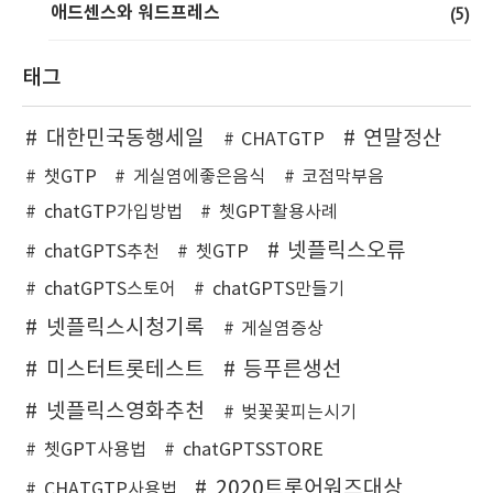
애드센스와 워드프레스
(5)
태그
대한민국동행세일
연말정산
CHATGTP
챗GTP
게실염에좋은음식
코점막부음
chatGTP가입방법
쳇GPT활용사례
넷플릭스오류
chatGPTS추천
쳇GTP
chatGPTS스토어
chatGPTS만들기
넷플릭스시청기록
게실염증상
미스터트롯테스트
등푸른생선
넷플릭스영화추천
벚꽃꽃피는시기
쳇GPT사용법
chatGPTSSTORE
2020트롯어워즈대상
CHATGTP사용법