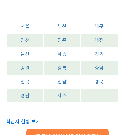
서울
부산
대구
인천
광주
대전
울산
세종
경기
강원
충북
충남
전북
전남
경북
경남
제주
확진자 현황 보기