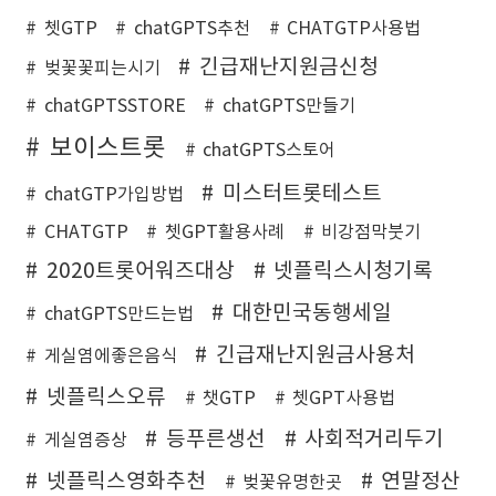
쳇GTP
chatGPTS추천
CHATGTP사용법
긴급재난지원금신청
벚꽃꽃피는시기
chatGPTSSTORE
chatGPTS만들기
보이스트롯
chatGPTS스토어
미스터트롯테스트
chatGTP가입방법
CHATGTP
쳇GPT활용사례
비강점막붓기
2020트롯어워즈대상
넷플릭스시청기록
대한민국동행세일
chatGPTS만드는법
긴급재난지원금사용처
게실염에좋은음식
넷플릭스오류
챗GTP
쳇GPT사용법
등푸른생선
사회적거리두기
게실염증상
넷플릭스영화추천
연말정산
벚꽃유명한곳