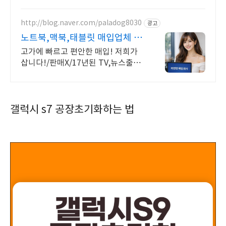
폰케이스, 폰 본연의 컬러를 맑게 빛내보세요.
http://blog.naver.com/paladog8030
광고
노트북,맥북,태블릿 매입업체 고
가 매입 회사
고가에 빠르고 편안한 매입! 저희가
삽니다!/판매X/17년된 TV,뉴스출현
업체! 저희가 고객님의 노트북/맥북/
태블릿PC(2015년식이후)를 삽니다!
매입해요/판매X
갤럭시 s7 공장초기화하는 법