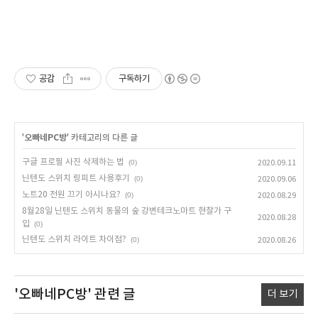
공감
구독하기
'
오빠네PC방
' 카테고리의 다른 글
구글 프로필 사진 삭제하는 법
(0)
2020.09.11
닌텐도 스위치 링피트 사용후기
(0)
2020.09.06
노트20 전원 끄기 아시나요?
(0)
2020.08.29
8월28일 닌텐도 스위치 동물의 숲 강변테크노마트 현찰가 구
2020.08.28
입
(0)
닌텐도 스위치 라이트 차이점?
(0)
2020.08.26
'오빠네PC방'
관련 글
더 보기