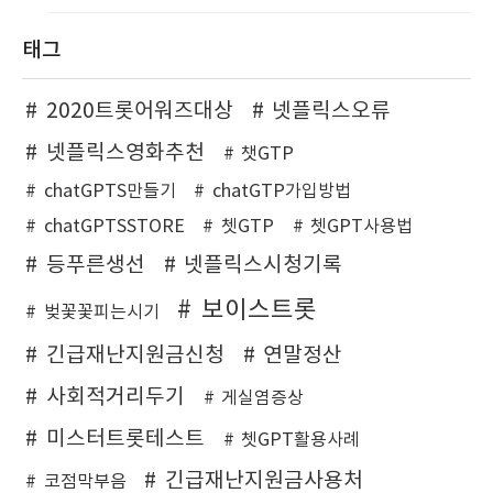
태그
2020트롯어워즈대상
넷플릭스오류
넷플릭스영화추천
챗GTP
chatGPTS만들기
chatGTP가입방법
chatGPTSSTORE
쳇GTP
쳇GPT사용법
등푸른생선
넷플릭스시청기록
보이스트롯
벚꽃꽃피는시기
긴급재난지원금신청
연말정산
사회적거리두기
게실염증상
미스터트롯테스트
쳇GPT활용사례
긴급재난지원금사용처
코점막부음