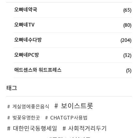
오빠네약국
(65)
오빠네TV
(80)
오빠네수다방
(204)
오빠네PC방
(32)
애드센스와 워드프레스
(5)
태그
보이스트롯
게실염에좋은음식
벚꽃유명한곳
CHATGTP사용법
대한민국동행세일
사회적거리두기