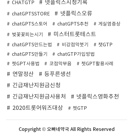
넷플릭스시청기록
CHATGTP
넷플릭스오류
chatGPTSSTORE
chatGPTS스토어
chatGPTS추천
게실염증상
미스터트롯테스트
벚꽃꽃피는시기
chatGPTS만드는법
비강점막붓기
챗GTP
chatGPTS만들기
chatGTP가입방법
쳇GPT사용법
코점막부음
쳇GPT활용사례
연말정산
등푸른생선
긴급재난지원금신청
긴급재난지원금사용처
넷플릭스영화추천
2020트롯어워즈대상
쳇GTP
Copyright © 오빠네약국 All Rights Reserved